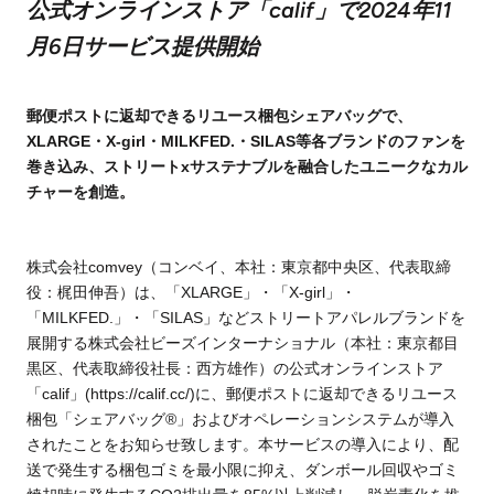
公式オンラインストア「calif」で2024年11
月6日サービス提供開始
郵便ポストに返却できるリユース梱包シェアバッグで、
XLARGE・X-girl・MILKFED.・SILAS等各ブランドのファンを
巻き込み、ストリートxサステナブルを融合したユニークなカル
チャーを創造。
株式会社comvey（コンベイ、本社：東京都中央区、代表取締
役：梶田伸吾）は、「XLARGE」・「X-girl」・
「MILKFED.」・「SILAS」などストリートアパレルブランドを
展開する株式会社ビーズインターナショナル（本社：東京都目
黒区、代表取締役社長：西方雄作）の公式オンラインストア
「calif」(https://calif.cc/)に、郵便ポストに返却できるリユース
梱包「シェアバッグ®︎」およびオペレーションシステムが導入
されたことをお知らせ致します。本サービスの導入により、配
送で発生する梱包ゴミを最小限に抑え、ダンボール回収やゴミ