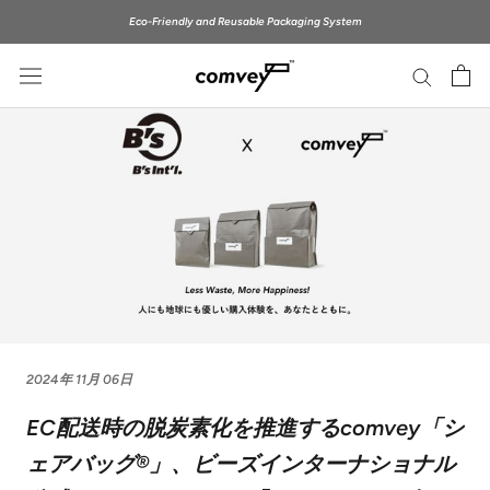
ス
Eco-Friendly and Reusable Packaging System
キ
ッ
プ
し
て
コ
ン
テ
ン
ツ
に
移
動
す
2024年 11月 06日
る
EC配送時の脱炭素化を推進するcomvey「シ
ェアバッグ®︎」、ビーズインターナショナル