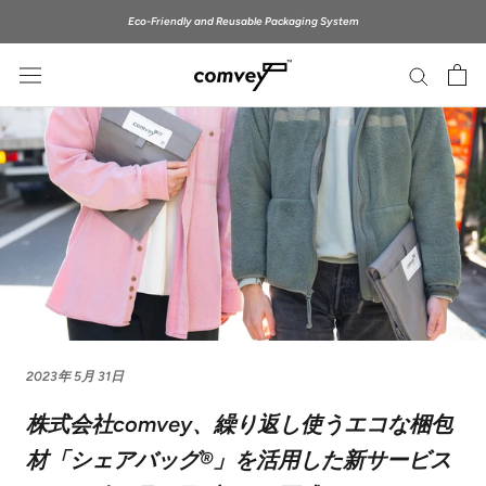
ス
Eco-Friendly and Reusable Packaging System
キ
ッ
プ
し
て
コ
ン
テ
ン
ツ
に
移
動
す
2023年 5月 31日
る
株式会社comvey、繰り返し使うエコな梱包
材「シェアバッグ®︎」を活用した新サービス