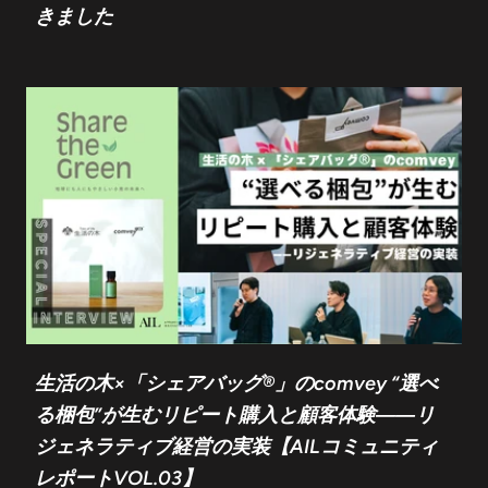
きました
生活の木×「シェアバッグ®」のcomvey “選べ
る梱包”が生むリピート購入と顧客体験――リ
ジェネラティブ経営の実装【AILコミュニティ
レポートVOL.03】