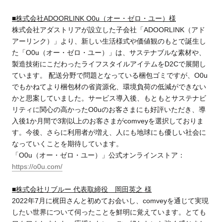
■株式会社ADOORLINK O0u（オー・ゼロ・ユー）様
株式会社アダストリアが設立した子会社「ADOORLINK（アド
アーリンク）」より、新しい生活様式や価値観のもとで誕生し
た「O0u（オー・ゼロ・ユー）」は、サステナブルな素材や、
製造技術にこだわったライフスタイルアイテムをD2Cで展開し
ています。 配送分野で問題となっている梱包ゴミですが、O0u
でもかねてより梱包材の省資源化、環境負荷の低減ができない
かと思案していました。サービス導入後、もともとサステナビ
リティに関心の高かったO0uのお客さまにも好評いただき、導
入後1か月間で3割以上のお客さまがcomveyを選択しておりま
す。今後、さらに利用者が増え、人にも地球にも優しい社会に
なっていくことを期待しています。
「O0u（オー・ゼロ・ユー）」公式オンラインストア：
https://o0u.com/
■株式会社リブルー 代表取締役 岡田英之 様
2022年7月に梶田さんと初めてお会いし、comveyを通じて実現
したい世界について伺ったことを鮮明に覚えています。とても